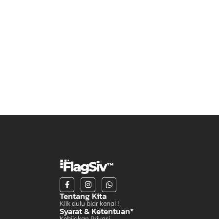
Tentang Kita
Klik dulu biar kenal !
Syarat & Ketentuan*
Kebijakan Privasi