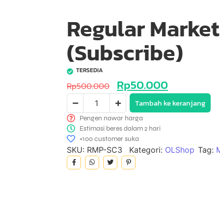
Regular Marke
(Subscribe)
TERSEDIA
Rp
50.000
Rp
500.000
Tambah ke keranjang
Pengen nawar harga
Estimasi beres dalam 2 hari
+100 customer suka
SKU:
RMP-SC3
Kategori:
OLShop
Tag: