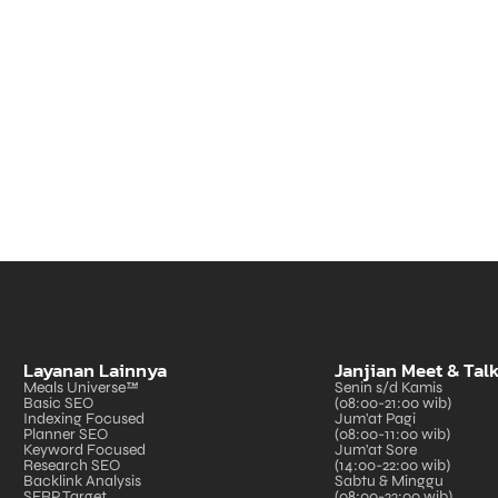
Layanan Lainnya
Janjian Meet & Tal
Meals Universe™
Senin s/d Kamis
Basic SEO
(08:00-21:00 wib)
Indexing Focused
Jum'at Pagi
Planner SEO
(08:00-11:00 wib)
Keyword Focused
Jum'at Sore
Research SEO
(14:00-22:00 wib)
Backlink Analysis
Sabtu & Minggu
SERP Target
(08:00-22:00 wib)