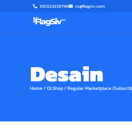
081223338796
cs@flagsiv.com
Desain
Home
/
OLShop
/
Regular Marketplace (Subscrib