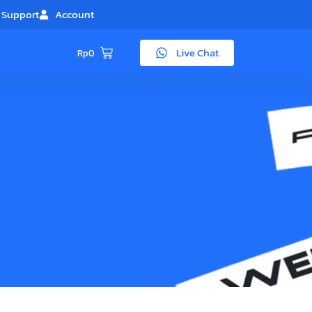
Support
Account
Live Chat
Rp
0