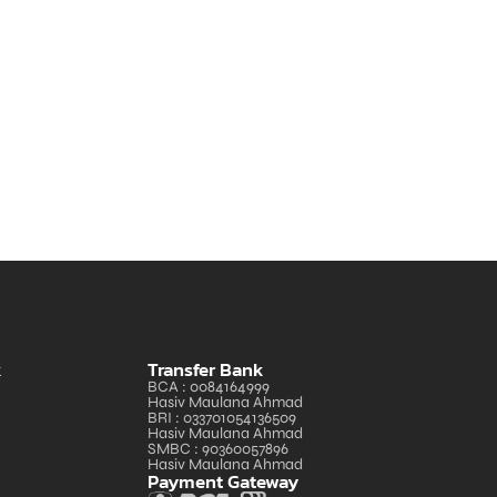
k
Transfer Bank
BCA : 0084164999
Hasiv Maulana Ahmad
BRI : 033701054136509
Hasiv Maulana Ahmad
SMBC : 90360057896
Hasiv Maulana Ahmad
Payment Gateway